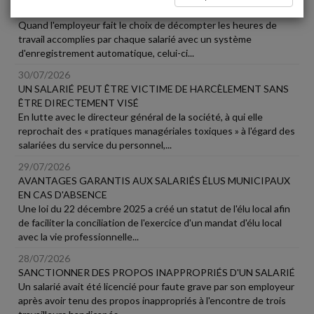
DE TRAVAIL
Quand l'employeur fait le choix de décompter les heures de
travail accomplies par chaque salarié avec un système
d'enregistrement automatique, celui-ci...
30/07/2026
UN SALARIÉ PEUT ÊTRE VICTIME DE HARCÈLEMENT SANS
ÊTRE DIRECTEMENT VISÉ
En lutte avec le directeur général de la société, à qui elle
reprochait des « pratiques managériales toxiques » à l'égard des
salariées du service du personnel,...
29/07/2026
AVANTAGES GARANTIS AUX SALARIÉS ÉLUS MUNICIPAUX
EN CAS D'ABSENCE
Une loi du 22 décembre 2025 a créé un statut de l'élu local afin
de faciliter la conciliation de l'exercice d'un mandat d'élu local
avec la vie professionnelle...
28/07/2026
SANCTIONNER DES PROPOS INAPPROPRIÉS D'UN SALARIÉ
Un salarié avait été licencié pour faute grave par son employeur
après avoir tenu des propos inappropriés à l'encontre de trois