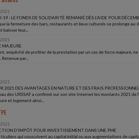
/2021
-19 : LE FONDS DE SOLIDARITÉ REMANIÉ DÈS L'AIDE POUR DÉCEMB
que la fermeture des bars, restaurants et lieux culturels se prolonge au-
 baisser leur...
/2021
E MAJEURE
ent, empêché de profiter de la prestation par un cas de force majeure, n
. Retenue par...
/2021
R 2021 DES AVANTAGES EN NATURE ET DES FRAIS PROFESSIONNE
eau des URSSAF a confirmé sur son site Internet les montants 2021 de l'
ure et logement ainsi...
TPE
/2021
TION D'IMPÔT POUR INVESTISSEMENT DANS UNE PME
rticuliers qui souscrivent au capital initial ou aux augmentations de cap