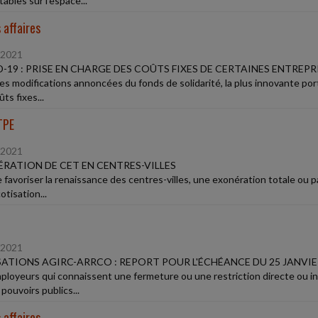
ables sur l'espace...
 affaires
/2021
-19 : PRISE EN CHARGE DES COÛTS FIXES DE CERTAINES ENTREPR
les modifications annoncées du fonds de solidarité, la plus innovante port
ts fixes...
TPE
/2021
RATION DE CET EN CENTRES-VILLES
e favoriser la renaissance des centres-villes, une exonération totale ou p
otisation...
/2021
ATIONS AGIRC-ARRCO : REPORT POUR L'ÉCHÉANCE DU 25 JANVIE
ployeurs qui connaissent une fermeture ou une restriction directe ou ind
 pouvoirs publics...
 affaires