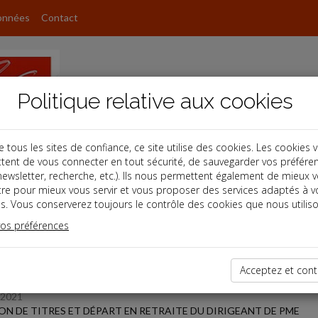
onnées
Contact
Politique relative aux cookies
ous les sites de confiance, ce site utilise des cookies. Les cookies 
tent de vous connecter en tout sécurité, de sauvegarder vos préfére
s
, newsletter, recherche, etc.). Ils nous permettent également de mieux 
tre pour mieux vous servir et vous proposer des services adaptés à v
s. Vous conserverez toujours le contrôle des cookies que nous utiliso
 des dernières dépêches
vos préférences
TPE
Acceptez et cont
/2021
ON DE TITRES ET DÉPART EN RETRAITE DU DIRIGEANT DE PME