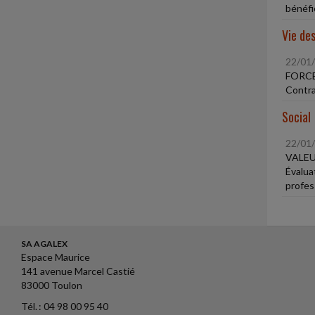
bénéfic
Vie des
22/01
FORC
Contra
Social
22/01
VALEU
Évalua
profes
SA AGALEX
Espace Maurice
141 avenue Marcel Castié
83000 Toulon
Tél. : 04 98 00 95 40