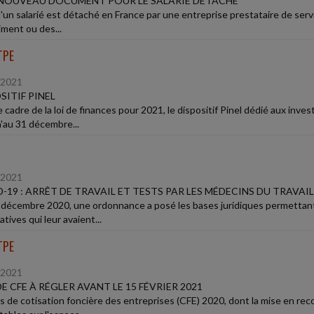
 NOUVEAU DOCUMENT POUR LE SALARIÉ DÉTACHÉ
'un salarié est détaché en France par une entreprise prestataire de servi
iment ou des...
TPE
/2021
SITIF PINEL
 cadre de la loi de finances pour 2021, le dispositif Pinel dédié aux inve
à'au 31 décembre...
/2021
-19 : ARRÊT DE TRAVAIL ET TESTS PAR LES MÉDECINS DU TRAVAIL
décembre 2020, une ordonnance a posé les bases juridiques permettant 
tives qui leur avaient...
TPE
/2021
DE CFE À RÉGLER AVANT LE 15 FÉVRIER 2021
is de cotisation foncière des entreprises (CFE) 2020, dont la mise en r