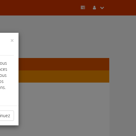
×
vous
nces
vous
os
ns.
inuez