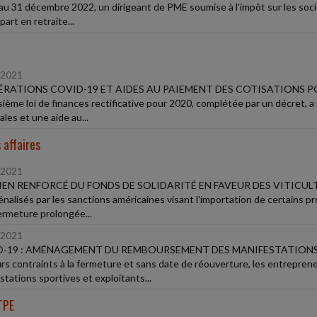
au 31 décembre 2022, un dirigeant de PME soumise à l'impôt sur les soci
art en retraite...
/2021
RATIONS COVID-19 ET AIDES AU PAIEMENT DES COTISATIONS P
isième loi de finances rectificative pour 2020, complétée par un décret, 
les et une aide au...
 affaires
/2021
EN RENFORCÉ DU FONDS DE SOLIDARITÉ EN FAVEUR DES VITICUL
énalisés par les sanctions américaines visant l'importation de certains pr
fermeture prolongée...
/2021
-19 : AMÉNAGEMENT DU REMBOURSEMENT DES MANIFESTATIONS
rs contraints à la fermeture et sans date de réouverture, les entrepren
stations sportives et exploitants...
TPE