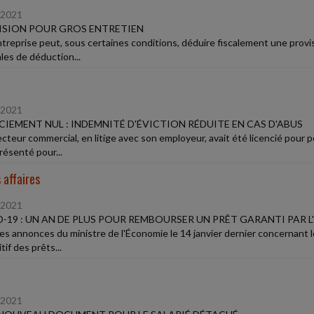
/2021
ISION POUR GROS ENTRETIEN
treprise peut, sous certaines conditions, déduire fiscalement une provis
les de déduction...
/2021
CIEMENT NUL : INDEMNITÉ D'ÉVICTION RÉDUITE EN CAS D'ABUS
ecteur commercial, en litige avec son employeur, avait été licencié pour p
résenté pour...
 affaires
/2021
-19 : UN AN DE PLUS POUR REMBOURSER UN PRÊT GARANTI PAR L
les annonces du ministre de l'Économie le 14 janvier dernier concernant 
tif des prêts...
/2021