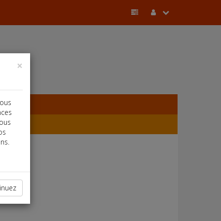
×
vous
nces
vous
os
ns.
inuez