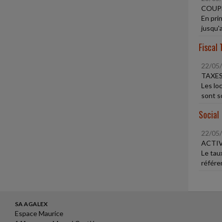
COUPE
En prin
jusqu'a
Fiscal 
22/05
TAXES
Les lo
sont so
Social
22/05
ACTIV
Le tau
référe
SA AGALEX
Espace Maurice