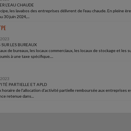
R L'EAU CHAUDE
cipe, les lavabos des entreprises délivrent de l'eau chaude. En pleine èr
u 30 juin 2024,...
TPE
/2023
 SUR LES BUREAUX
caux de bureaux, les locaux commerciaux, les locaux de stockage et les 
umis à une taxe spécifique....
/2023
ITÉ PARTIELLE ET APLD
x horaire de l'allocation d'activité partielle remboursée aux entreprises 
nce retenue dans...