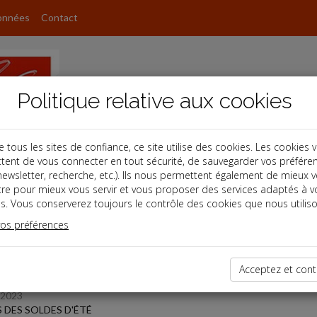
onnées
Contact
Politique relative aux cookies
ous les sites de confiance, ce site utilise des cookies. Les cookies 
tent de vous connecter en tout sécurité, de sauvegarder vos préfére
s
, newsletter, recherche, etc.). Ils nous permettent également de mieux 
tre pour mieux vous servir et vous proposer des services adaptés à v
s. Vous conserverez toujours le contrôle des cookies que nous utiliso
 des dernières dépêches
vos préférences
 affaires
Acceptez et cont
/2023
 DES SOLDES D'ÉTÉ