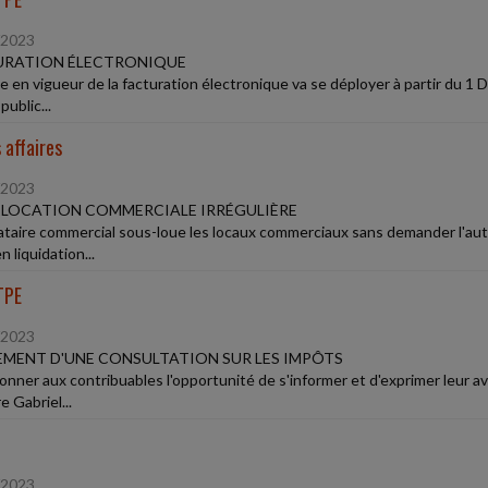
/2023
URATION ÉLECTRONIQUE
e en vigueur de la facturation électronique va se déployer à partir du 1 D
public...
 affaires
/2023
-LOCATION COMMERCIALE IRRÉGULIÈRE
ataire commercial sous-loue les locaux commerciaux sans demander l'autori
n liquidation...
TPE
/2023
MENT D'UNE CONSULTATION SUR LES IMPÔTS
nner aux contribuables l'opportunité de s'informer et d'exprimer leur avis 
e Gabriel...
/2023