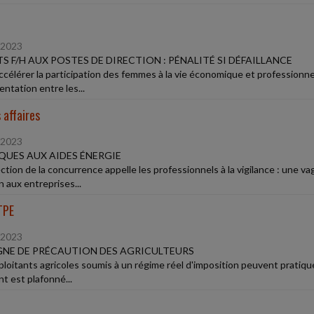
/2023
S F/H AUX POSTES DE DIRECTION : PÉNALITÉ SI DÉFAILLANCE
ccélérer la participation des femmes à la vie économique et professionnel
ntation entre les...
 affaires
/2023
UES AUX AIDES ÉNERGIE
ction de la concurrence appelle les professionnels à la vigilance : une va
n aux entreprises...
TPE
/2023
NE DE PRÉCAUTION DES AGRICULTEURS
ploitants agricoles soumis à un régime réel d'imposition peuvent pratiq
t est plafonné...