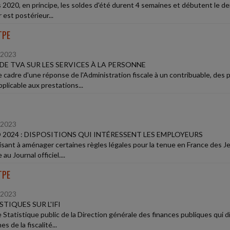
 2020, en principe, les soldes d'été durent 4 semaines et débutent le dern
 est postérieur...
TPE
/2023
DE TVA SUR LES SERVICES À LA PERSONNE
e cadre d'une réponse de l'Administration fiscale à un contribuable, des
plicable aux prestations...
/2023
O 2024 : DISPOSITIONS QUI INTÉRESSENT LES EMPLOYEURS
 visant à aménager certaines règles légales pour la tenue en France des
 au Journal officiel....
TPE
/2023
STIQUES SUR L'IFI
e Statistique public de la Direction générale des finances publiques qui 
s de la fiscalité...