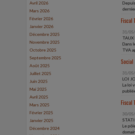
Avril 2026
Depuis
dernier
Mars 2026
Février 2026
Fiscal 
Janvier 2026
31/05
Décembre 2025
TAUX 
Novembre 2025
Dans l
Octobre 2025
TVA ap
Septembre 2025
Social
Août 2025
31/05
Juillet 2025
LOI J
Juin 2025
La loi
Mai 2025
publiée
Avril 2025
Fiscal 
Mars 2025
Février 2025
30/05
STATI
Janvier 2025
Le pôl
Décembre 2024
domaine