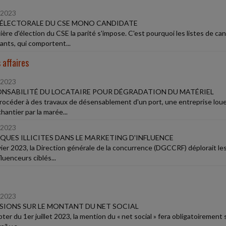
/2023
 ÉLECTORALE DU CSE MONO CANDIDATE
ière d'élection du CSE la parité s'impose. C'est pourquoi les listes de ca
ants, qui comportent...
 affaires
/2023
NSABILITÉ DU LOCATAIRE POUR DÉGRADATION DU MATÉRIEL
rocéder à des travaux de désensablement d'un port, une entreprise lou
chantier par la marée...
/2023
QUES ILLICITES DANS LE MARKETING D'INFLUENCE
vier 2023, la Direction générale de la concurrence (DGCCRF) déplorait les
luenceurs ciblés...
/2023
SIONS SUR LE MONTANT DU NET SOCIAL
er du 1er juillet 2023, la mention du « net social » fera obligatoirement 