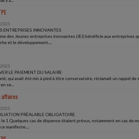
il y a...
TPE
/2023
S ENTREPRISES INNOVANTES
ime des Jeunes entreprises innovantes (JEI) bénéficie aux entreprises q
che et le développement....
/2023
ER LE PAIEMENT DU SALAIRE
rié, qui avait été mis à pied à titre conservatoire, réclamait un rappel de 
en se...
 affaires
/2023
LIATION PRÉALABLE OBLIGATOIRE
 le 1 Quelques cas de dispense étaient prévus, notamment en cas de motif 
ce manifeste....
TPE