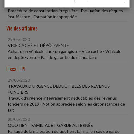
SUSPENDRE SA PRODUCTION
Procédure de consultation irrégulière - Évaluation des risques
insuffisante - Formation inappropriée
Vie des affaires
29/05/2020
VICE CACHÉ ET DÉPÔT-VENTE
Achat d'un véhicule chez un garagiste - Vice caché - Véhicule
en dépôt-vente - Pas de garantie du mandataire
Fiscal TPE
29/05/2020
TRAVAUX D'URGENCE DÉDUCTIBLES DES REVENUS
FONCIERS
Travaux d'urgence intégralement déductibles des revenus
fonciers de 2019 - Notion appréciée selon les circonstances de
fait
28/05/2020
QUOTIENT FAMILIAL ET GARDE ALTERNÉE
Partage de la majoration de quotient familial en cas de garde