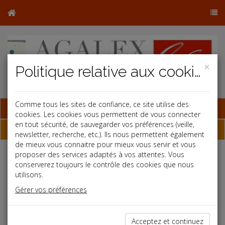
×
Politique relative aux cookies
Comme tous les sites de confiance, ce site utilise des
Base documentaire
cookies. Les cookies vous permettent de vous connecter
en tout sécurité, de sauvegarder vos préférences (veille,
Dépêches
newsletter, recherche, etc.). Ils nous permettent également
de mieux vous connaitre pour mieux vous servir et vous
proposer des services adaptés à vos attentes. Vous
Liste des dernières dépêches
conserverez toujours le contrôle des cookies que nous
utilisons.
Gérer vos préférences
Social
29/05/2020
Acceptez et continuez
COVID-19 : UNE USINE RENAULT CONTRAINTE DE