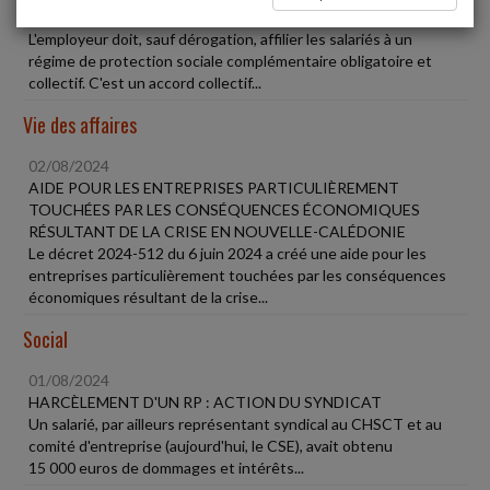
NÉGLIGENT
L'employeur doit, sauf dérogation, affilier les salariés à un
régime de protection sociale complémentaire obligatoire et
collectif. C'est un accord collectif...
Vie des affaires
02/08/2024
AIDE POUR LES ENTREPRISES PARTICULIÈREMENT
TOUCHÉES PAR LES CONSÉQUENCES ÉCONOMIQUES
RÉSULTANT DE LA CRISE EN NOUVELLE-CALÉDONIE
Le décret 2024-512 du 6 juin 2024 a créé une aide pour les
entreprises particulièrement touchées par les conséquences
économiques résultant de la crise...
Social
01/08/2024
HARCÈLEMENT D'UN RP : ACTION DU SYNDICAT
Un salarié, par ailleurs représentant syndical au CHSCT et au
comité d'entreprise (aujourd'hui, le CSE), avait obtenu
15 000 euros de dommages et intérêts...