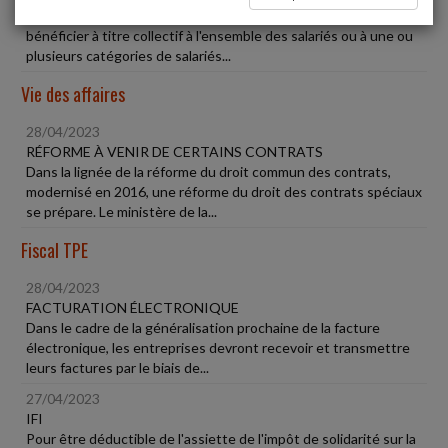
Les garanties de prévoyance complémentaire doivent
bénéficier à titre collectif à l'ensemble des salariés ou à une ou
plusieurs catégories de salariés...
Vie des affaires
28/04/2023
RÉFORME À VENIR DE CERTAINS CONTRATS
Dans la lignée de la réforme du droit commun des contrats,
modernisé en 2016, une réforme du droit des contrats spéciaux
se prépare. Le ministère de la...
Fiscal TPE
28/04/2023
FACTURATION ÉLECTRONIQUE
Dans le cadre de la généralisation prochaine de la facture
électronique, les entreprises devront recevoir et transmettre
leurs factures par le biais de...
27/04/2023
IFI
Pour être déductible de l'assiette de l'impôt de solidarité sur la