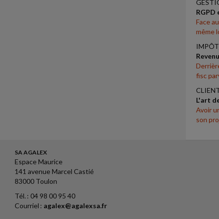
GESTI
RGPD et
Face au
même lo
IMPÔT
Revenus
Derrièr
fisc par
CLIEN
L'art d
Avoir u
son pro
SA AGALEX
Espace Maurice
141 avenue Marcel Castié
83000 Toulon
Tél. : 04 98 00 95 40
Courriel :
agalex@agalexsa.fr