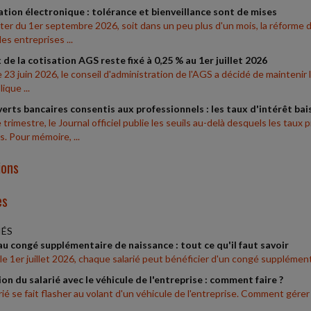
tion électronique : tolérance et bienveillance sont de mises
er du 1er septembre 2026, soit dans un peu plus d'un mois, la réforme de
es entreprises ...
 de la cotisation AGS reste fixé à 0,25 % au 1er juillet 2026
e 23 juin 2026, le conseil d'administration de l'AGS a décidé de maintenir 
ique ...
rts bancaires consentis aux professionnels : les taux d'intérêt ba
trimestre, le Journal officiel publie les seuils au-delà desquels les taux
s. Pour mémoire, ...
ions
es
IÉS
 congé supplémentaire de naissance : tout ce qu'il faut savoir
le 1er juillet 2026, chaque salarié peut bénéficier d'un congé supplémen
ion du salarié avec le véhicule de l'entreprise : comment faire ?
rié se fait flasher au volant d'un véhicule de l'entreprise. Comment gérer