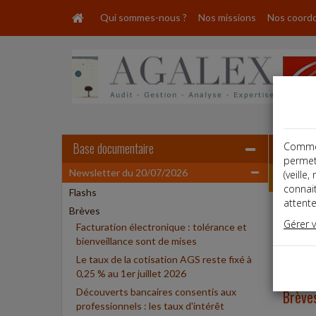
Qui sommes-nous ?
Nos missions
Nos coord
Base documentaire
Comme t
permet
Newsletter du 20/07/2026
Newslet
(veille
connai
Flashs
attente
Brèves
News
Gérer 
Facturation électronique : tolérance et
bienveillance sont de mises
Flashs
Le taux de la cotisation AGS reste fixé à
0,25 % au 1er juillet 2026
Découverts bancaires consentis aux
Brève
professionnels : les taux d'intérêt