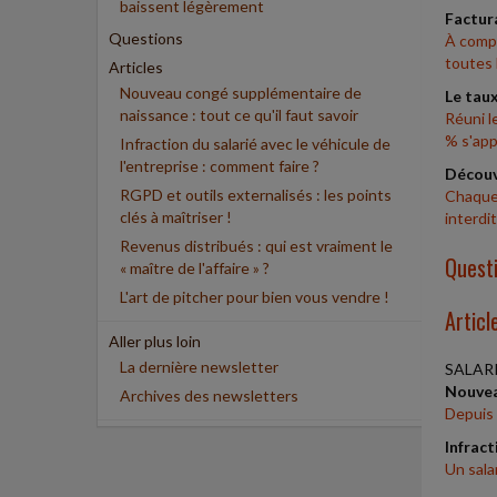
baissent légèrement
Factura
Questions
À compt
toutes l
Articles
Nouveau congé supplémentaire de
Le taux
naissance : tout ce qu'il faut savoir
Réuni l
% s'appl
Infraction du salarié avec le véhicule de
l'entreprise : comment faire ?
Découve
RGPD et outils externalisés : les points
Chaque 
clés à maîtriser !
interdit
Revenus distribués : qui est vraiment le
Quest
« maître de l'affaire » ?
L'art de pitcher pour bien vous vendre !
Articl
Aller plus loin
La dernière newsletter
SALAR
Nouveau
Archives des newsletters
Depuis 
Infract
Un sala