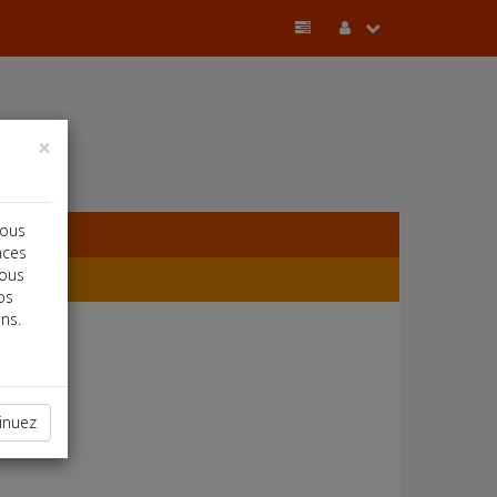
×
vous
nces
vous
os
ns.
inuez