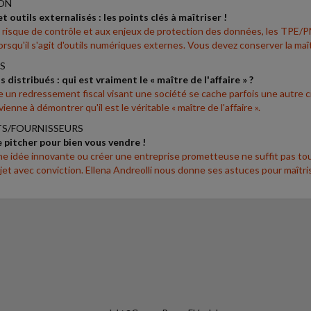
ON
 outils externalisés : les points clés à maîtriser !
 risque de contrôle et aux enjeux de protection des données, les TPE/P
rsqu'il s'agit d'outils numériques externes. Vous devez conserver la maît
S
 distribués : qui est vraiment le « maître de l'affaire » ?
e un redressement fiscal visant une société se cache parfois une autre cib
vienne à démontrer qu'il est le véritable « maître de l'affaire ».
TS/FOURNISSEURS
e pitcher pour bien vous vendre !
ne idée innovante ou créer une entreprise prometteuse ne suffit pas tou
jet avec conviction. Ellena Andreolli nous donne ses astuces pour maîtriser