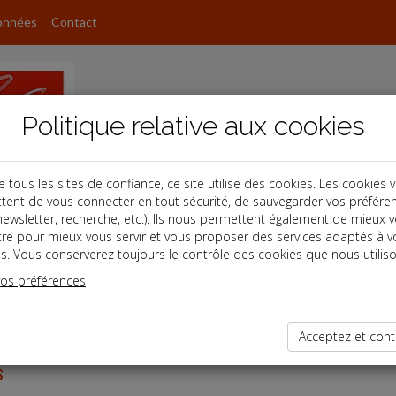
onnées
Contact
Politique relative aux cookies
ous les sites de confiance, ce site utilise des cookies. Les cookies 
tent de vous connecter en tout sécurité, de sauvegarder vos préfére
ter
, newsletter, recherche, etc.). Ils nous permettent également de mieux 
tre pour mieux vous servir et vous proposer des services adaptés à v
s. Vous conserverez toujours le contrôle des cookies que nous utiliso
letter du 20/07/2026
vos préférences
Acceptez et cont
s