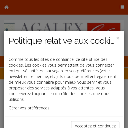
×
Politique relative aux cookies
Comme tous les sites de confiance, ce site utilise des
Base documentaire
cookies. Les cookies vous permettent de vous connecter
en tout sécurité, de sauvegarder vos préférences (veille,
Dossiers
newsletter, recherche, etc.). Ils nous permettent également
de mieux vous connaitre pour mieux vous servir et vous
proposer des services adaptés à vos attentes. Vous
conserverez toujours le contrôle des cookies que nous
Espace réservé
utilisons.
Ce contenu est réservé aux Clients
Gérer vos préférences
Si vous êtes client, saisissez votre identifiant et votre mot de
passe.
Acceptez et continuez